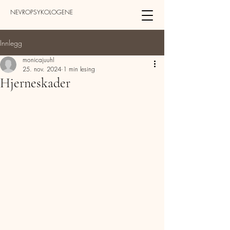
NEVROPSYKOLOGENE
Innlegg
monicajuuhl
25. nov. 2024
1 min lesing
Hjerneskader