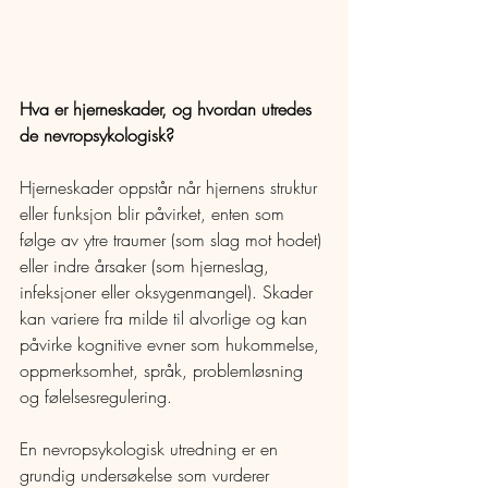
Hva er hjerneskader, og hvordan utredes 
de nevropsykologisk?  
Hjerneskader oppstår når hjernens struktur 
eller funksjon blir påvirket, enten som 
følge av ytre traumer (som slag mot hodet) 
eller indre årsaker (som hjerneslag, 
infeksjoner eller oksygenmangel). Skader 
kan variere fra milde til alvorlige og kan 
påvirke kognitive evner som hukommelse, 
oppmerksomhet, språk, problemløsning 
og følelsesregulering.  
En nevropsykologisk utredning er en 
grundig undersøkelse som vurderer 