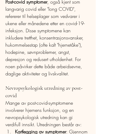
Post-covid symptomer
, også kjent som 
langvarig covid eller "long COVID", 
refererer til helseplager som vedvarer i 
ukene eller månedene etter en covid-19-
infeksjon. Disse symptomene kan 
inkludere tretthet, konsentrasjonsvansker, 
hukommelsestap (ofte kalt "hjernetåke"), 
hodepine, søvnproblemer, angst, 
depresjon og redusert utholdenhet. For 
noen påvirker dette både arbeidsevne, 
daglige aktiviteter og livskvalitet.
Nevropsykologisk utredning av post-
covid
Mange av post-covid-symptomene 
involverer hjernens funksjon, og en 
nevropsykologisk utredning kan gi 
verdifull innsikt. Utredningen består av:
Kartlegging av symptomer
: Gjennom 