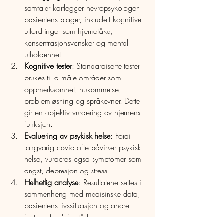
samtaler kartlegger nevropsykologen 
pasientens plager, inkludert kognitive 
utfordringer som hjernetåke, 
konsentrasjonsvansker og mental 
utholdenhet.
Kognitive tester
: Standardiserte tester 
brukes til å måle områder som 
oppmerksomhet, hukommelse, 
problemløsning og språkevner. Dette 
gir en objektiv vurdering av hjernens 
funksjon.
Evaluering av psykisk helse
: Fordi 
langvarig covid ofte påvirker psykisk 
helse, vurderes også symptomer som 
angst, depresjon og stress.
Helhetlig analyse
: Resultatene settes i 
sammenheng med medisinske data, 
pasientens livssituasjon og andre 
faktorer for å forstå hvordan 